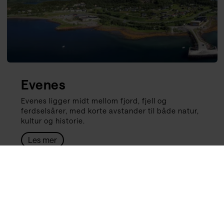
Evenes
Evenes ligger midt mellom fjord, fjell og
ferdselsårer, med korte avstander til både natur,
kultur og historie.
Les mer