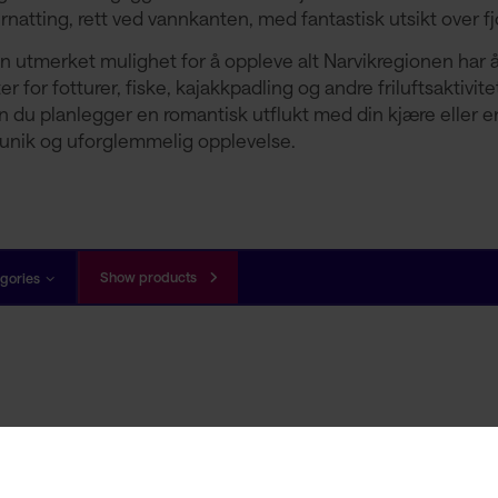
natting, rett ved vannkanten, med fantastisk utsikt over fjo
 en utmerket mulighet for å oppleve alt Narvikregionen har 
 for fotturer, fiske, kajakkpadling og andre friluftsaktivit
 du planlegger en romantisk utflukt med din kjære eller en
 unik og uforglemmelig opplevelse.
Show products
gories