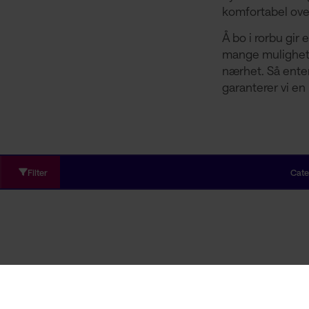
komfortabel over
Å bo i rorbu gir
mange muligheter
nærhet. Så enten
garanterer vi en
Filter
Cate