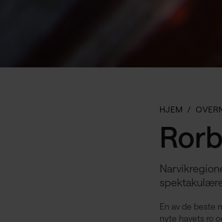
HJEM
OVER
Rorb
Narvikregione
spektakulære
En av de beste m
nyte havets ro o