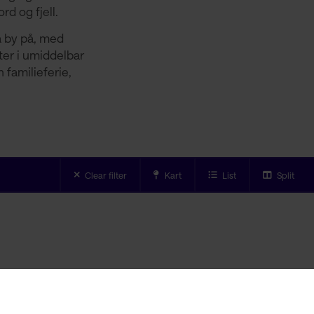
rd og fjell.
å by på, med
eter i umiddelbar
 familieferie,
Clear filter
Kart
List
Split