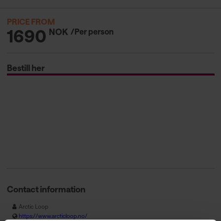
PRICE FROM
1690
NOK
/Per person
Bestill her
Contact information
Arctic Loop
https://www.arcticloop.no/