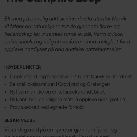
Bli med på en rolig arktisk vinterkveld utenfor Narvik.
Vi følger en naturskjønn runde gjennom fjord- og
fjellandskap før vi samles rundt et bål. Varm drikke,
enkel snacks og rolig atmosfære– med mulighet for å
oppleve nordlyset på den arktiske nattehimmelen.
HØYDEPUNKTER
Opplev fjord- og fjellandskapet rundt Narvik i vinterdrakt
Se små lokalsamfunn i Grovfjord og Gratangen
Nyt varm drikke og enkel snacks rundt bålet
Bli kjent med en roligere måte å oppleve nordlyset på
Prøv akebrett ved egnede forhold
BESKRIVELSE
Vi tar deg med på en kjøretur gjennom fjord- og
fjellandskapene utenfor Narvik. Du vil se små