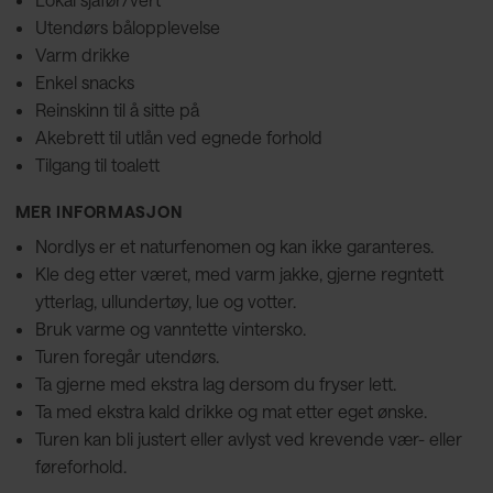
Utendørs bålopplevelse
Varm drikke
Enkel snacks
Reinskinn til å sitte på
Akebrett til utlån ved egnede forhold
Tilgang til toalett
MER INFORMASJON
Nordlys er et naturfenomen og kan ikke garanteres.
Kle deg etter været, med varm jakke, gjerne regntett
ytterlag, ullundertøy, lue og votter.
Bruk varme og vanntette vintersko.
Turen foregår utendørs.
Ta gjerne med ekstra lag dersom du fryser lett.
Ta med ekstra kald drikke og mat etter eget ønske.
Turen kan bli justert eller avlyst ved krevende vær- eller
føreforhold.