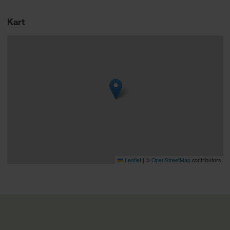
Kart
Leaflet
|
©
OpenStreetMap
contributors