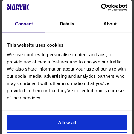
ellen@arcticloop.no
Consent
Details
About
Tidspunkter
02 November
03 November
This website uses cookies
04 November
We use cookies to personalise content and ads, to
09 November
10 November
provide social media features and to analyse our traffic.
11 November
We also share information about your use of our site with
16 November
our social media, advertising and analytics partners who
17 November
may combine it with other information that you’ve
provided to them or that they’ve collected from your use
of their services.
Produktinformasjon
Pris fra : 1690 NOK Per person Activity duration: Hours : 4h
Allow all
Produktegenskaper