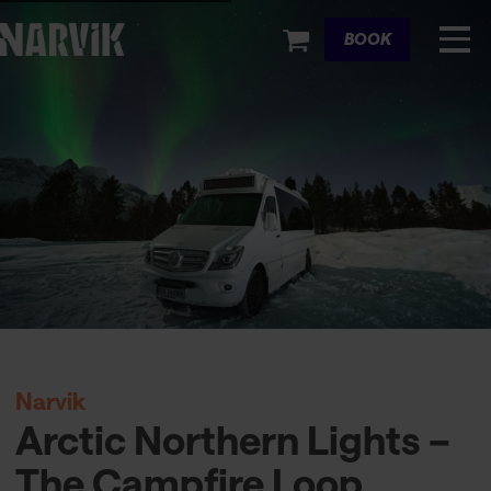
Cart
BOOK
Narvik
Arctic Northern Lights –
The Campfire Loop