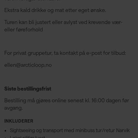
Ekstra kald drikke og mat etter eget ønske.
Turen kan bli justert eller avlyst ved krevende vær-
eller føreforhold
For privat gruppetur, ta kontakt på e-post for tilbud:
ellen@arcticloop.no
Siste bestillingsfrist
Bestilling må gjøres online senest kl. 16:00 dagen før
avgang.
INKLUDERER
Sightseeing og transport med minibuss tur/retur Narvik
Lokal sjåfør/vert