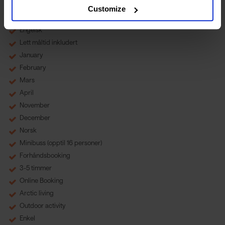
Customize
Bål
Engelsk
Lett måltid inkludert
January
February
Mars
April
November
December
Norsk
Minibuss (opptil 16 personer)
Forhåndsbooking
3-5 timmer
Online Booking
Arctic living
Outdoor activity
Enkel