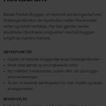
Besøk Foldvik Brygger, et historisk serveringssted ved
Gratangenfjorden der kystkultur møter Nordnorske
retter og lokalt vertskap. Her kan gjester senke
skuldrene i fjordnære omgivelser med på bryggen
omgitt av maritim historie.
HØYDEPUNKTER
Opplev et historisk bryggemiljø langs Gratangenfjorden
Smak lokal sjømat og sesongbaserte retter
Nyt måltidet i restauranten, puben eller ute på brygga i
sommersesongen
Ta del i et levende samlingssted for mat, musikk og lokale
arrangementer
BESKRIVELSE
Foldvik Brygger ligger ved fjorden i Gratangen og