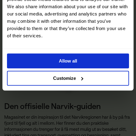
We also share information about your use of our site with
our social media, advertising and analytics partners who
may combine it with other information that you’ve
provided to them or that they’ve collected from your use
of their services.
Allow all
Customize
Den offisielle Narvik-guiden
Magasinet er din inspirasjon til det Narvikregionen har å by på fra
fjord til fjell og alt i mellom. Her finner du den praktiske
informasjonen du trenger for å få mest mulig ut av besøket ditt,
inkludert tips om transport, overnatting og bespisning, samt