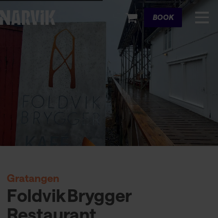
Cart
BOOK
Gratangen
Foldvik Brygger
Restaurant