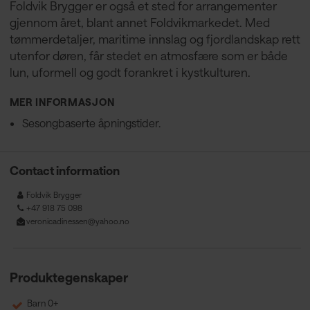
Foldvik Brygger er også et sted for arrangementer
gjennom året, blant annet Foldvikmarkedet. Med
tømmerdetaljer, maritime innslag og fjordlandskap rett
utenfor døren, får stedet en atmosfære som er både
lun, uformell og godt forankret i kystkulturen.
MER INFORMASJON
Sesongbaserte åpningstider.
Contact information
Foldvik Brygger
+47 918 75 098
veronicadinessen@yahoo.no
Produktegenskaper
Barn 0+