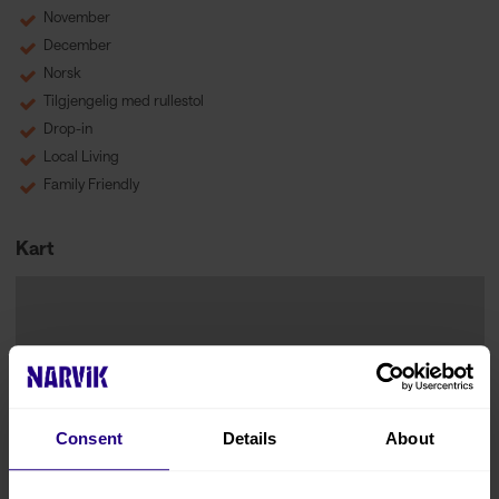
November
December
Norsk
Tilgjengelig med rullestol
Drop-in
Local Living
Family Friendly
Kart
Consent
Details
About