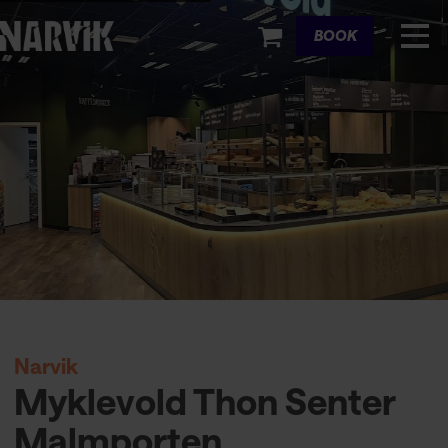
Cart
BOOK
Narvik
Myklevold Thon Senter
Malmporten