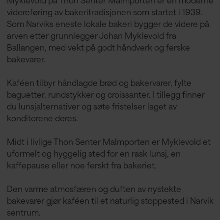
videreføring av bakeritradisjonen som startet i 1939.
Som Narviks eneste lokale bakeri bygger de videre på
arven etter grunnlegger Johan Myklevold fra
Ballangen, med vekt på godt håndverk og ferske
bakevarer.
Kaféen tilbyr håndlagde brød og bakervarer, fylte
baguetter, rundstykker og croissanter. I tillegg finner
du lunsjalternativer og søte fristelser laget av
konditorene deres.
Midt i livlige Thon Senter Malmporten er Myklevold et
uformelt og hyggelig sted for en rask lunsj, en
kaffepause eller noe ferskt fra bakeriet.
Den varme atmosfæren og duften av nystekte
bakevarer gjør kaféen til et naturlig stoppested i Narvik
sentrum.