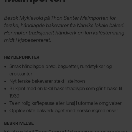
Besøk Myklevold på Thon Senter Malmporten for
ferske, håndlagde bakevarer fra Narviks lokale bakeri.
Her møter tradisjonelt håndverk en lun kaféstemning
midt i kjøpesenteret.
HØYDEPUNKTER
Smak håndlagde brød, baguetter, rundstykker og
croissanter
Nyt ferske bakevarer stekt i steinovn
Bli kjent med en lokal bakeritradisjon som går tilbake til
1939
Ta en rolig kaffepause eller lunsj i uformelle omgivelser
Opplev ekte bakverk laget med norske ingredienser
BESKRIVELSE
Myklevold på Thon Senter Malmporten er en moderne