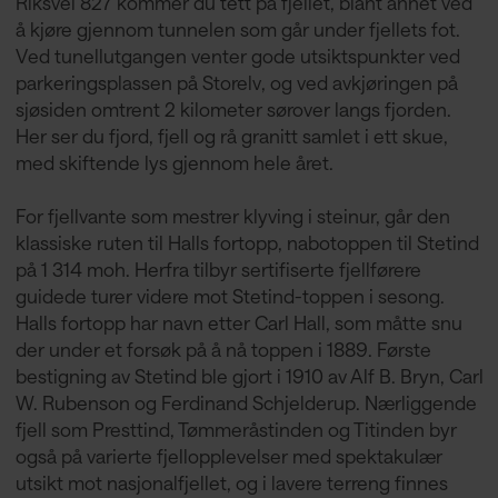
Riksvei 827 kommer du tett på fjellet, blant annet ved
å kjøre gjennom tunnelen som går under fjellets fot.
Ved tunellutgangen venter gode utsiktspunkter ved
parkeringsplassen på Storelv, og ved avkjøringen på
sjøsiden omtrent 2 kilometer sørover langs fjorden.
Her ser du fjord, fjell og rå granitt samlet i ett skue,
med skiftende lys gjennom hele året.
For fjellvante som mestrer klyving i steinur, går den
klassiske ruten til Halls fortopp, nabotoppen til Stetind
på 1 314 moh. Herfra tilbyr sertifiserte fjellførere
guidede turer videre mot Stetind-toppen i sesong.
Halls fortopp har navn etter Carl Hall, som måtte snu
der under et forsøk på å nå toppen i 1889. Første
bestigning av Stetind ble gjort i 1910 av Alf B. Bryn, Carl
W. Rubenson og Ferdinand Schjelderup. Nærliggende
fjell som Presttind, Tømmeråstinden og Titinden byr
også på varierte fjellopplevelser med spektakulær
utsikt mot nasjonalfjellet, og i lavere terreng finnes