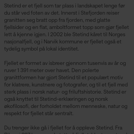
Stetind er et fjell som tar plass i landskapet lenge før
du står ved foten av det. Innerst i Stefjorden reiser
granitten seg bratt opp fra fjorden, med glatte
fjellsider og en flat, amboltformet topp som gjør fjellet
lett å kjenne igjen. I 2002 ble Stetind kåret til Norges
nasjonalfjell, og i Narvik kommune er fjellet også et
tydelig symbol på lokal identitet.
Fjellet er formet av isbreer gjennom tusenvis av år og
ruver 1 391 meter over havet. Den polerte
granittformen har gjort Stetind til et populært motiv
for klatrere, kunstnere og fotografer, og til et fjell med
sterk plass i norsk natur- og friluftshistorie. Stetind er
også knyttet til Stetind-erklæringen og norsk
økofilosofi, der forholdet mellom menneske, natur og
respekt for fjellet står sentralt.
Du trenger ikke gå i fjellet for å oppleve Stetind. Fra