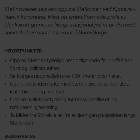
Stetind reiser seg rett opp fra Stefjorden ved Kjøpsvik i
Narvik kommune. Med sin amboltformede profil av
blankskurt granitt er Norges nasjonalfjell et av de mest
spektakulære landemerkene i Nord-Norge.
HØYDEPUNKTER
Opplev Stetinds tydelige amboltlignende fjellprofil fra vei,
fjord og utsiktspunkter
Se Norges nasjonalfjell ruve 1 391 meter over havet
Utforsk et landemerke med sterk plass i lokal identitet,
klatrehistorie og friluftsliv
Lær om fjellets betydning for norsk økofilosofi og
naturvennlig tenkning
Ta bilder fra Storelv eller fra avkjøringen på sjøsiden langs
Stefjorden
BESKRIVELSE