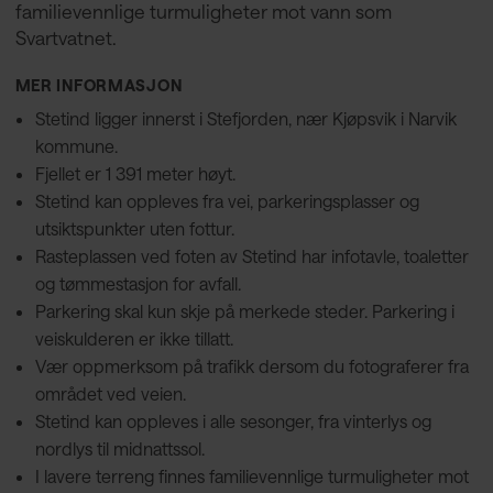
familievennlige turmuligheter mot vann som
Svartvatnet.
MER INFORMASJON
Stetind ligger innerst i Stefjorden, nær Kjøpsvik i Narvik
kommune.
Fjellet er 1 391 meter høyt.
Stetind kan oppleves fra vei, parkeringsplasser og
utsiktspunkter uten fottur.
Rasteplassen ved foten av Stetind har infotavle, toaletter
og tømmestasjon for avfall.
Parkering skal kun skje på merkede steder. Parkering i
veiskulderen er ikke tillatt.
Vær oppmerksom på trafikk dersom du fotograferer fra
området ved veien.
Stetind kan oppleves i alle sesonger, fra vinterlys og
nordlys til midnattssol.
I lavere terreng finnes familievennlige turmuligheter mot