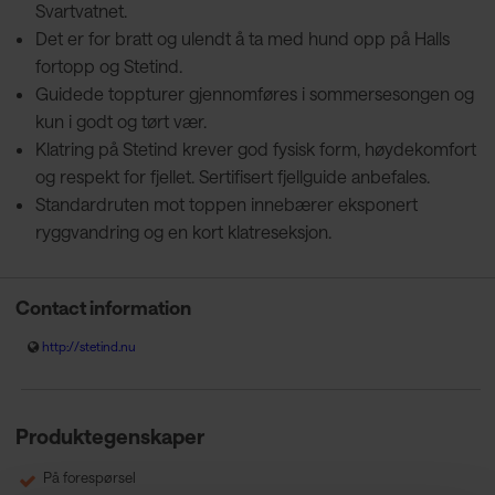
Svartvatnet.
Det er for bratt og ulendt å ta med hund opp på Halls
fortopp og Stetind.
Guidede toppturer gjennomføres i sommersesongen og
kun i godt og tørt vær.
Klatring på Stetind krever god fysisk form, høydekomfort
og respekt for fjellet. Sertifisert fjellguide anbefales.
Standardruten mot toppen innebærer eksponert
ryggvandring og en kort klatreseksjon.
Contact information
http://stetind.nu
Produktegenskaper
På forespørsel