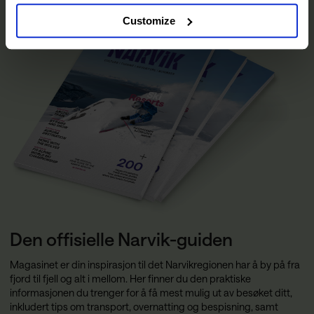
Customize
Den offisielle Narvik-guiden
Magasinet er din inspirasjon til det Narvikregionen har å by på fra
fjord til fjell og alt i mellom. Her finner du den praktiske
informasjonen du trenger for å få mest mulig ut av besøket ditt,
inkludert tips om transport, overnatting og bespisning, samt