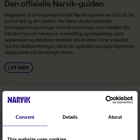
Den offisielle Narvik-guiden
Magasinet er din inspirasjon til det Narvikregionen har å by på fra
fjord til fjell og alt i mellom. Her finner du den praktiske
informasjonen du trenger for å få mest mulig ut av besøket ditt,
inkludert tips om transport, overnatting og bespisning, samt
opplevelser og aktiviteter innenfor alle årstider. Vi har inkludert
tips fra lokalbefolkningen, slik at du også kan oppdage regionens
skjulte perler på Nordnorge-ferien.
LES MER
Turistinformasjon
Consent
Details
About
Reise hit
This website uses cookies