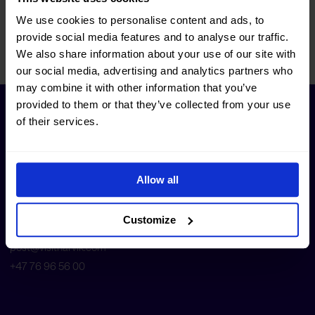
Våre samarbeidspartnere
We use cookies to personalise content and ads, to
provide social media features and to analyse our traffic.
We also share information about your use of our site with
FAQ
our social media, advertising and analytics partners who
may combine it with other information that you’ve
provided to them or that they’ve collected from your use
of their services.
Allow all
Postbox 338
8505 Narvik
Customize
Norge
post@visitnarvik.com
+47 76 96 56 00