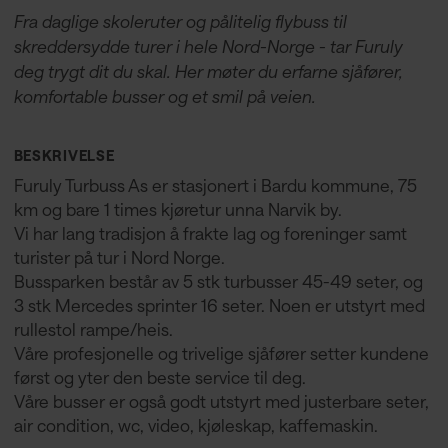
Fra daglige skoleruter og pålitelig flybuss til
skreddersydde turer i hele Nord-Norge - tar Furuly
deg trygt dit du skal. Her møter du erfarne sjåfører,
komfortable busser og et smil på veien.
BESKRIVELSE
Furuly Turbuss As er stasjonert i Bardu kommune, 75
km og bare 1 times kjøretur unna Narvik by.
Vi har lang tradisjon å frakte lag og foreninger samt
turister på tur i Nord Norge.
Bussparken består av 5 stk turbusser 45-49 seter, og
3 stk Mercedes sprinter 16 seter. Noen er utstyrt med
rullestol rampe/heis.
Våre profesjonelle og trivelige sjåfører setter kundene
først og yter den beste service til deg.
Våre busser er også godt utstyrt med justerbare seter,
air condition, wc, video, kjøleskap, kaffemaskin.