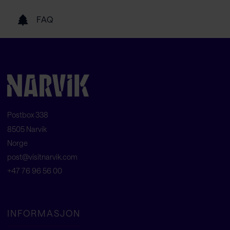
FAQ
Postbox 338
8505 Narvik
Norge
post@visitnarvik.com
+47 76 96 56 00
INFORMASJON