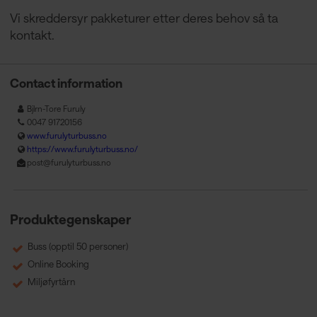
Vi skreddersyr pakketurer etter deres behov så ta
kontakt.
Contact information
Bjlrn-Tore Furuly
0047 91720156
www.furulyturbuss.no
https://www.furulyturbuss.no/
post@furulyturbuss.no
Produktegenskaper
Buss (opptil 50 personer)
Online Booking
Miljøfyrtårn