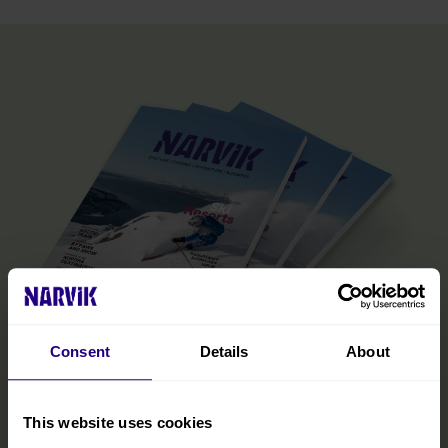
Consent
Details
About
Den offisielle Narvik-guiden
This website uses cookies