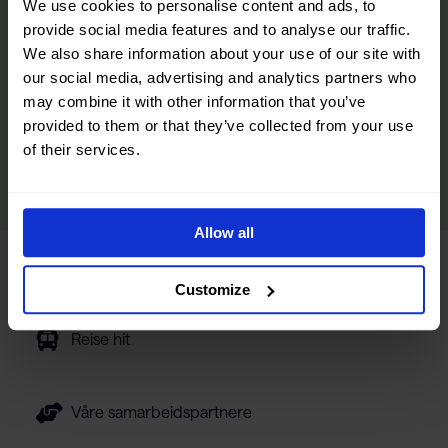
Magasinet er din inspirasjon til det Narvikregionen har å by på fra
We use cookies to personalise content and ads, to
fjord til fjell og alt i mellom. Her finner du den praktiske
provide social media features and to analyse our traffic.
informasjonen du trenger for å få mest mulig ut av besøket ditt,
We also share information about your use of our site with
inkludert tips om transport, overnatting og bespisning, samt
our social media, advertising and analytics partners who
opplevelser og aktiviteter innenfor alle årstider. Vi har inkludert
tips fra lokalbefolkningen, slik at du også kan oppdage regionens
may combine it with other information that you’ve
skjulte perler på Nordnorge-ferien.
provided to them or that they’ve collected from your use
of their services.
LES MER
Allow all
Turistinformasjon
Customize
Reise hit
Våre samarbeidspartnere