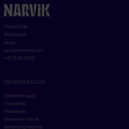
Postbox 338
8505 Narvik
Norge
post@visitnarvik.com
+47 76 96 56 00
INFORMASJON
Turistinformasjon
Cruiseanløp
Mediebank
Merkevaren Narvik
Bærekraftig reisemål