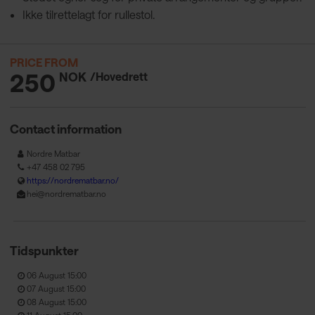
Ikke tilrettelagt for rullestol.
PRICE FROM
250
NOK
/Hovedrett
Contact information
Nordre Matbar
+47 458 02 795
https://nordrematbar.no/
hei@nordrematbar.no
Tidspunkter
06 August 15:00
07 August 15:00
08 August 15:00