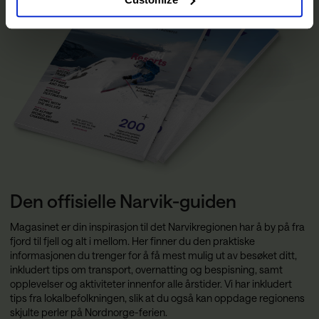
Den offisielle Narvik-guiden
Magasinet er din inspirasjon til det Narvikregionen har å by på fra
fjord til fjell og alt i mellom. Her finner du den praktiske
informasjonen du trenger for å få mest mulig ut av besøket ditt,
inkludert tips om transport, overnatting og bespisning, samt
opplevelser og aktiviteter innenfor alle årstider. Vi har inkludert
tips fra lokalbefolkningen, slik at du også kan oppdage regionens
skjulte perler på Nordnorge-ferien.