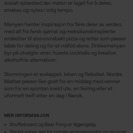
sosialt spisested der maten er laget for å deles,
smakes og nytes i rolig tempo.
Menyen henter inspirasjon fra flere deler av verden,
med alt fra fersk sjømat og meksikanskinspirerte
småretter til steinovnsbakt pizza og retter som passer
både for deling og for et måltid alene. Drikkemenyen
byr på utvalgte viner, husets cocktails og kreative
alkoholfrie alternativer.
Stemningen er avslappet, leken og fleksibel. Nordre
Matbar passer like godt for en middag med venner
som for en spontan kveld ute, en feiring eller et
uformelt treff etter en dag i Narvik.
MER INFORMASJON
Shuffleboard og Bear Pong er tilgjengelig.
Stedet egner seg for private arrangementer og grupper.