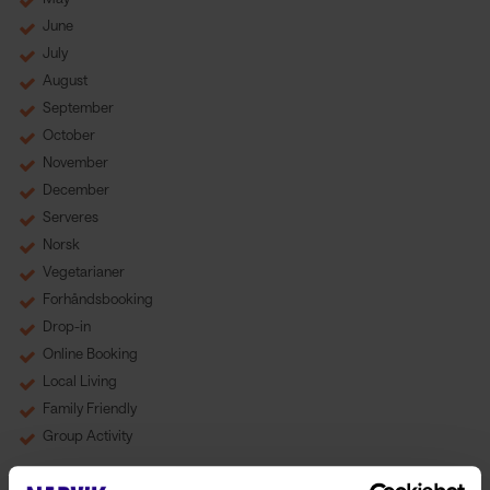
June
July
August
September
October
November
December
Serveres
Norsk
Vegetarianer
Forhåndsbooking
Drop-in
Online Booking
Local Living
Family Friendly
Group Activity