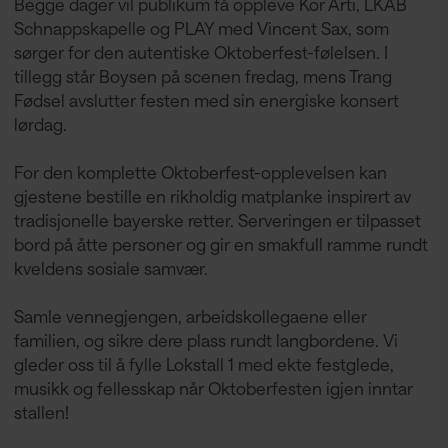
Begge dager vil publikum få oppleve Kor Arti, LKAB
Schnappskapelle og PLAY med Vincent Sax, som
sørger for den autentiske Oktoberfest-følelsen. I
tillegg står Boysen på scenen fredag, mens Trang
Fødsel avslutter festen med sin energiske konsert
lørdag.
For den komplette Oktoberfest-opplevelsen kan
gjestene bestille en rikholdig matplanke inspirert av
tradisjonelle bayerske retter. Serveringen er tilpasset
bord på åtte personer og gir en smakfull ramme rundt
kveldens sosiale samvær.
Samle vennegjengen, arbeidskollegaene eller
familien, og sikre dere plass rundt langbordene. Vi
gleder oss til å fylle Lokstall 1 med ekte festglede,
musikk og fellesskap når Oktoberfesten igjen inntar
stallen!