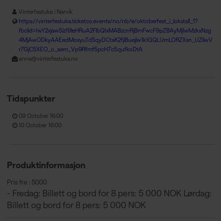
Vinterfestuka i Narvik
https://vinterfestuka.ticketco.events/no/nb/e/oktoberfest_i_lokstall_1?
fbclid=IwY2xjawSlz19leHRuA2FlbQIxMABzcnRjBmFwcF9pZBAyMjIwMzkxNzg
4MjAwODkyAAEedMoxyuTdSqyDCtaK2fjl8uejlw1k1GQLUmLORZXsn_UZliwV
r7GjC5XEO_o_aem_Vp9Rfmf5pcH7c5qufkoDtA
anna@vinterfestuka.no
Tidspunkter
09 October 16:00
10 October 16:00
Produktinformasjon
Pris fra : 5000
- Fredag: Billett og bord for 8 pers: 5 000 NOK Lørdag:
Billett og bord for 8 pers: 5 000 NOK