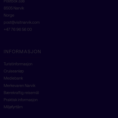
Postbox 338
8505 Narvik
Norge
post@visitnarvik.com
+47 76 96 56 00
INFORMASJON
Turistinformasjon
Cruiseanløp
Mediebank
Merkevaren Narvik
Bærekraftig reisemål
Praktisk informasjon
Miljøfyrtårn