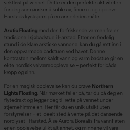
vektløst på vannet. Dette er den perfekte aktiviteten
for deg som ønsker å koble av, finne ro og oppleve
Harstads kystsjarm på en annerledes måte.
Arctic Floating
med den forfriskende varmen fra en
tradisjonell sjøbadstue i Harstad. Etter en fredelig
stund i de klare arktiske vannene, kan du gå rett inn i
den oppvarmede badstuen ved havet. Denne
kontrasten mellom kaldt vann og varm badstue gir en
ekte nordisk velværeopplevelse – perfekt for både
kropp og sinn.
For en magisk opplevelse kan du prøve
Northern
Lights Floating
. Når mørket faller på, tar du på deg en
flytedrakt og legger deg til rette på vannet under
stjernehimmelen. Her får du en unik utsikt uten
forstyrrelser – et ideelt sted å vente på det dansende
nordlyset i Harstad. Å se Aurora Borealis fra vannflaten
er en opplevelse ulikt alt annet, og minnene vil vare