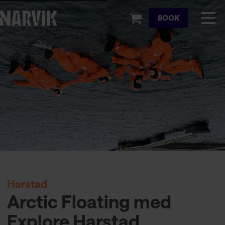
Cart
BOOK
Harstad
Arctic Floating med
Explore Harstad