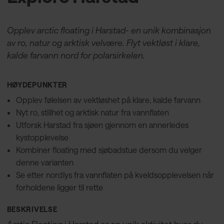
Opplev arctic floating i Harstad- en unik kombinasjon
av ro, natur og arktisk velvære. Flyt vektløst i klare,
kalde farvann nord for polarsirkelen.
HØYDEPUNKTER
Opplev følelsen av vektløshet på klare, kalde farvann
Nyt ro, stillhet og arktisk natur fra vannflaten
Utforsk Harstad fra sjøen gjennom en annerledes
kystopplevelse
Kombiner floating med sjøbadstue dersom du velger
denne varianten
Se etter nordlys fra vannflaten på kveldsopplevelsen når
forholdene ligger til rette
BESKRIVELSE
Arctic Floating i Harstad er en unik aktivitet hvor du