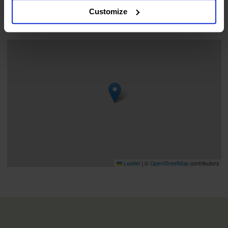
Customize
Kart
Leaflet
|
©
OpenStreetMap
contributors