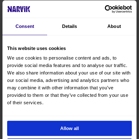
April
May
June
Consent
Details
About
July
August
September
This website uses cookies
October
We use cookies to personalise content and ads, to
November
provide social media features and to analyse our traffic.
December
We also share information about your use of our site with
Norsk
our social media, advertising and analytics partners who
Varme klær
may combine it with other information that you’ve
Transport ikke inkludert
provided to them or that they’ve collected from your use
Barn 12+
of their services.
1-2 timmer
Online Booking
Arctic living
Allow all
Outdoor activity
Enkel