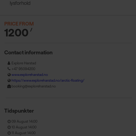
lysforhold
PRICE FROM
1200
/
Contact information
Explore Harstad
+47 95094200
www.exploreharstad.no
https://www.exploreharstad.no/arctic-floating/
booking@exploreharstad.no
Tidspunkter
09 August 14:00
10 August 14:00
11 August 14:00