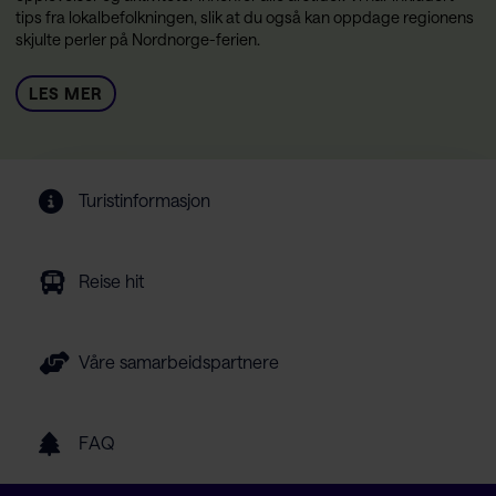
tips fra lokalbefolkningen, slik at du også kan oppdage regionens
skjulte perler på Nordnorge-ferien.
LES MER
Turistinformasjon
Reise hit
Våre samarbeidspartnere
FAQ