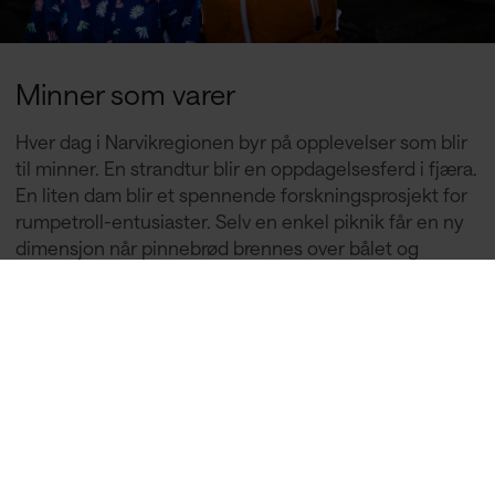
Minner som varer
Hver dag i Narvikregionen byr på opplevelser som blir
til minner. En strandtur blir en oppdagelsesferd i fjæra.
En liten dam blir et spennende forskningsprosjekt for
rumpetroll-entusiaster. Selv en enkel piknik får en ny
dimensjon når pinnebrød brennes over bålet og
pølsene smaker ekstra godt ute i frisk luft. Med Arctic
Kids blir disse øyeblikkene enda mer spesielle.
Familievennlige aktiviteter sørger for at alle kan delta
og mestre utfordringer sammen. Enten det handler
om å fiske og lage sin egen middag, utforske grotter
eller ta en tur med Arctic Train, ligger gleden i
oppdagelsen.