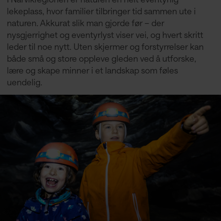
lekeplass, hvor familier tilbringer tid sammen ute i
naturen. Akkurat slik man gjorde før – der
nysgjerrighet og eventyrlyst viser vei, og hvert skritt
leder til noe nytt. Uten skjermer og forstyrrelser kan
både små og store oppleve gleden ved å utforske,
lære og skape minner i et landskap som føles
uendelig.