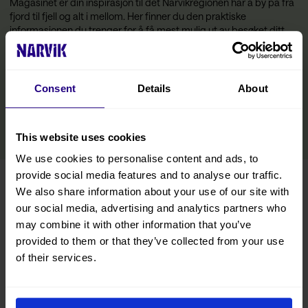
Magasinet er din inspirasjon til det Narvikregionen har å by på fra
fjord til fjell og alt i mellom. Her finner du den praktiske
informasjonen du trenger for å få mest mulig ut av besøket ditt,
inkludert tips om transport, overnatting og bespisning, samt
opplevelser og aktiviteter innenfor alle årstider. Vi har inkludert
tips fra lokalbefolkningen, slik at du også kan oppdage regionens
skjulte perler på Nordnorge-ferien.
Consent
Details
About
LES MER
This website uses cookies
We use cookies to personalise content and ads, to
provide social media features and to analyse our traffic.
Turistinformasjon
We also share information about your use of our site with
our social media, advertising and analytics partners who
may combine it with other information that you’ve
Reise hit
provided to them or that they’ve collected from your use
of their services.
Våre samarbeidspartnere