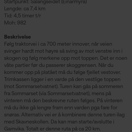
Startpunkt: Salangseidet (Einarmyra)
Lengde: ca 7,4 km
Tid: 4,5 timer t/r
Moh: 982
Beskrivelse
Følg traktorvei i ca 700 meter innover, når veien
svinger hardt mot høyre så sving av mot venstre inn i
skogen og følg merkene opp mot toppen. Det er noen
våte partier før du passerer skoggrensen. Når du
kommer opp på platået må du følge fjellet vestover.
Trimkassen ligger i en varde på den vestlige toppen
(mot Sommarsetvatnet). Turen kan gås på sommeren
fra Sommarset (via Sommarsetvatnet), mens på
vinteren må den beskrevne ruten følges. På vinteren
må du ikke gå lengre fram enn varden pga fare for
snøras. Alternativ vei er å kombinere denne turen ilag
med Skavneskollen. Da kan man starte/avslutte i
Gamvika. Totalt er denne ruta på ca 20 km.