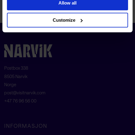
Allow all
FAQ
Customize
Postbox 338
8505 Narvik
Norge
post@visitnarvik.com
+47 76 96 56 00
INFORMASJON