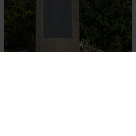
General Fleischer-monumentet
På monumentet er montert en bronseplate med
følgende tekst: «Til minne om de norske styrkers tapre
innsats i krigsoperasjonene ved gjenerobringen av