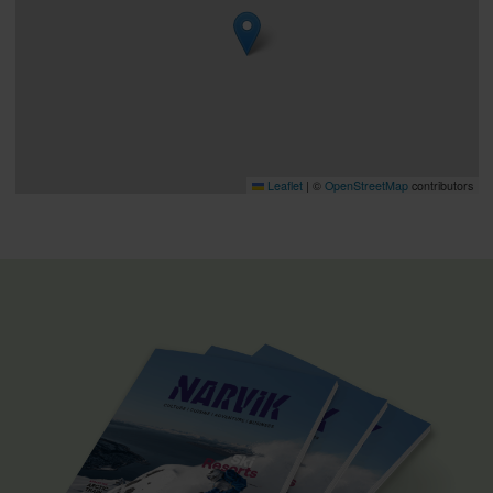
Leaflet
|
©
OpenStreetMap
contributors