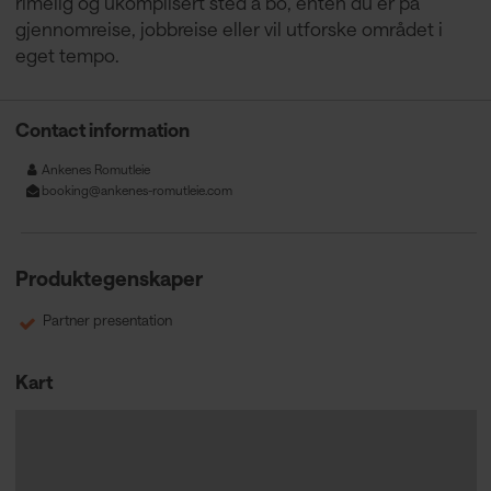
rimelig og ukomplisert sted å bo, enten du er på
gjennomreise, jobbreise eller vil utforske området i
eget tempo.
Contact information
Ankenes Romutleie
booking@ankenes-romutleie.com
Produktegenskaper
Partner presentation
Kart