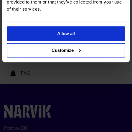
provided to them or that they’ve collected from your use
Turistinformasjon
of their services.
Reise hit
Allow all
Customize
Våre samarbeidspartnere
FAQ
Postbox 338