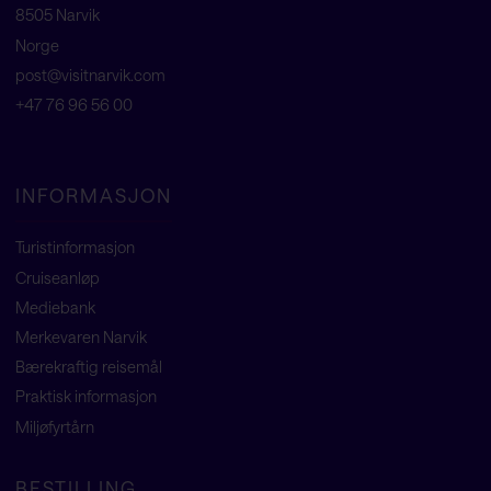
8505 Narvik
Norge
post@visitnarvik.com
+47 76 96 56 00
INFORMASJON
Turistinformasjon
Cruiseanløp
Mediebank
Merkevaren Narvik
Bærekraftig reisemål
Praktisk informasjon
Miljøfyrtårn
BESTILLING