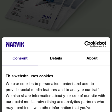
Den offisielle Narvik-guiden
Magasinet er din inspirasjon til det Narvikregionen har å by på fra
fjord til fjell og alt i mellom. Her finner du den praktiske
Consent
Details
About
informasjonen du trenger for å få mest mulig ut av besøket ditt,
inkludert tips om transport, overnatting og bespisning, samt
opplevelser og aktiviteter innenfor alle årstider. Vi har inkludert
This website uses cookies
tips fra lokalbefolkningen, slik at du også kan oppdage regionens
skjulte perler på Nordnorge-ferien.
We use cookies to personalise content and ads, to
provide social media features and to analyse our traffic.
LES MER
We also share information about your use of our site with
our social media, advertising and analytics partners who
may combine it with other information that you’ve