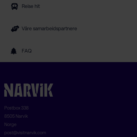
Reise hit
Våre samarbeidspartnere
FAQ
Postbox 338
8505 Narvik
Norge
post@visitnarvik.com