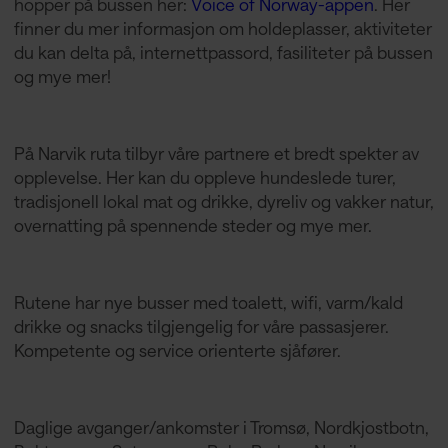
hopper på bussen her:
Voice of Norway-appen
. Her
finner du mer informasjon om holdeplasser, aktiviteter
du kan delta på, internettpassord, fasiliteter på bussen
og mye mer!
På Narvik ruta tilbyr våre partnere et bredt spekter av
opplevelse. Her kan du oppleve hundeslede turer,
tradisjonell lokal mat og drikke, dyreliv og vakker natur,
overnatting på spennende steder og mye mer.
Rutene har nye busser med toalett, wifi, varm/kald
drikke og snacks tilgjengelig for våre passasjerer.
Kompetente og service orienterte sjåfører.
Daglige avganger/ankomster i Tromsø, Nordkjostbotn,