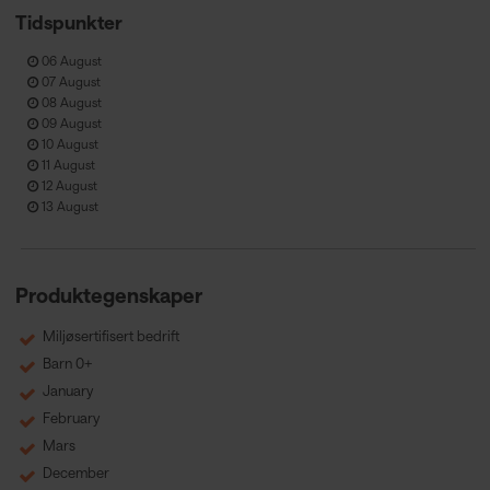
Tidspunkter
06 August
07 August
08 August
09 August
10 August
11 August
12 August
13 August
Produktegenskaper
Miljøsertifisert bedrift
Barn 0+
January
February
Mars
December