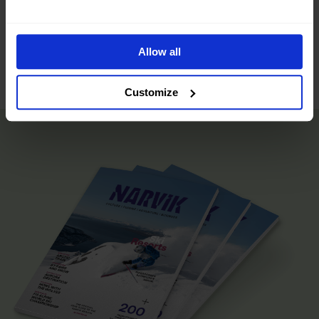
Allow all
Leaflet
|
©
OpenStreetMap
contributors
Customize