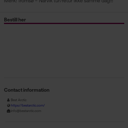
Merk! Tromsø – Narvik tur/retur ikke samme dag!!!
Bestill her
Contact information
Best Arctic
https://bestarctic.com/
info@bestarctic.com