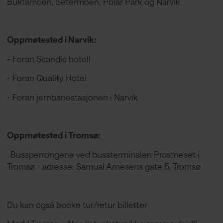
Buktamoen, Setermoen, Polar Park og Narvik
Oppmøtested i Narvik:
- Foran Scandic hotell
- Foran Quality Hotel
- Foran jernbanestasjonen i Narvik
Oppmøtested i Tromsø:
-Bussperrongene ved bussterminalen Prostneset i
Tromsø - adresse: Samual Arnesens gate 5, Tromsø
Du kan også booke tur/retur billetter