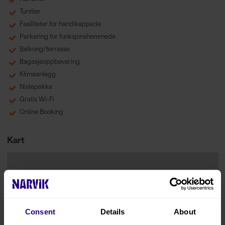
Turstier
Fasiliteter for handikappede
Parkering for funksjonshemmede
Balkong/terrasse
Bagasjeoppbevaring
Klimaanlegg
Nistepakke
Gratis Wi-Fi
Online Booking
Kart
Consent
Details
About