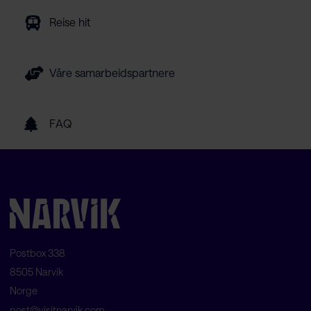
Reise hit
Våre samarbeidspartnere
FAQ
Postbox 338
8505 Narvik
Norge
post@visitnarvik.com