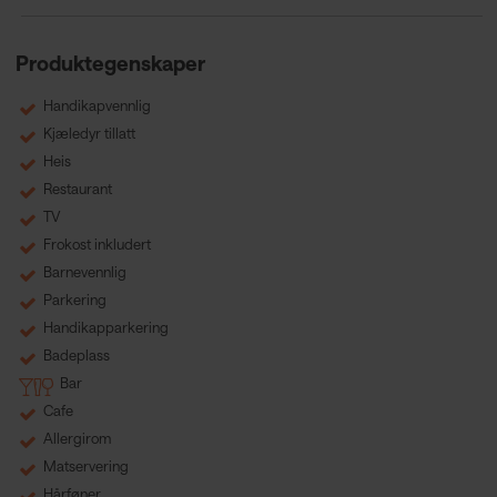
Produktegenskaper
Handikapvennlig
Kjæledyr tillatt
Heis
Restaurant
TV
Frokost inkludert
Barnevennlig
Parkering
Handikapparkering
Badeplass
Bar
Cafe
Allergirom
Matservering
Hårføner