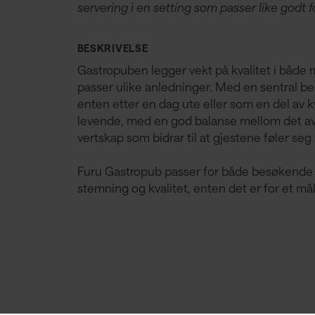
servering i en setting som passer like godt f
BESKRIVELSE
Gastropuben legger vekt på kvalitet i både m
passer ulike anledninger. Med en sentral bel
enten etter en dag ute eller som en del av 
levende, med en god balanse mellom det av
vertskap som bidrar til at gjestene føler se
Furu Gastropub passer for både besøkende 
stemning og kvalitet, enten det er for et målt