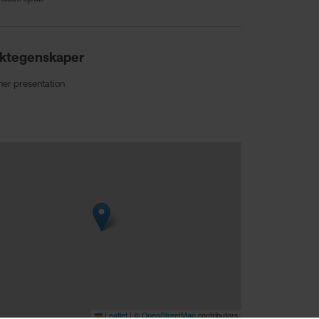
ktegenskaper
ner presentation
Leaflet
|
©
OpenStreetMap
contributors