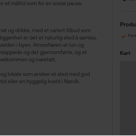
or et måltid som for en sosial pause.
Produ
at og drikke, med et variert tilbud som
Part
iggenhet er det et naturlig sted å samles,
kvelden i byen. Atmosfæren er lun og
slappede og det gjennomførte, og et
Kart
g velkommen og ivaretatt.
og lokale som ønsker et sted med god
id eller en hyggelig kveld i Narvik.