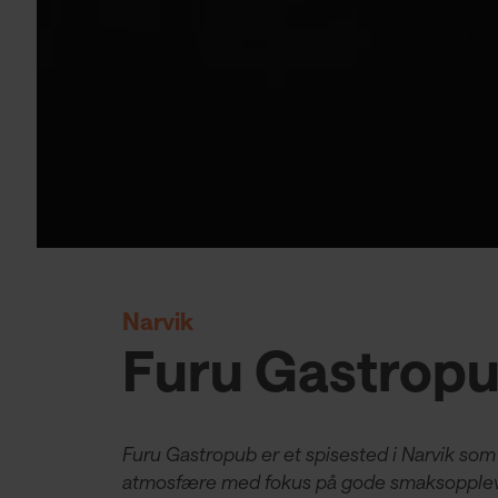
Narvik
Furu Gastrop
Furu Gastropub er et spisested i Narvik so
atmosfære med fokus på gode smaksoppleve