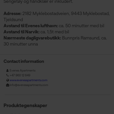
Sengetøy og håndklær er inkludert.
Adresse:
2182 Myklebostadveien, 9443 Myklebostad,
Tjeldsund
Avstand til Evenes lufthavn:
ca. 50 minutter med bil
Avstand til Narvik:
ca. 1,5t med bil
Nærmeste dagligvarebutikk:
Bunnpris Ramsund, ca.
30 minutter unna
Contact information
Evenes Apartments
+47 960 12 649
www.evenesapartments.com
info@evenesapartments.com
Produktegenskaper