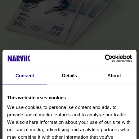
Den offisielle Narvik-guiden
Magasinet er din inspirasjon til det Narvikregionen har å by på fra
Consent
Details
About
fjord til fjell og alt i mellom. Her finner du den praktiske
informasjonen du trenger for å få mest mulig ut av besøket ditt,
inkludert tips om transport, overnatting og bespisning, samt
opplevelser og aktiviteter innenfor alle årstider. Vi har inkludert
This website uses cookies
tips fra lokalbefolkningen, slik at du også kan oppdage regionens
We use cookies to personalise content and ads, to
skjulte perler på Nordnorge-ferien.
provide social media features and to analyse our traffic.
We also share information about your use of our site with
LES MER
our social media, advertising and analytics partners who
may combine it with other information that you’ve