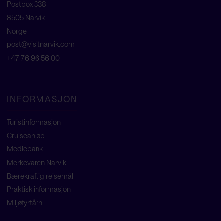
Postbox 338
8505 Narvik
Norge
post@visitnarvik.com
+47 76 96 56 00
INFORMASJON
Turistinformasjon
Cruiseanløp
Mediebank
Merkevaren Narvik
Bærekraftig reisemål
Praktisk informasjon
Miljøfyrtårn