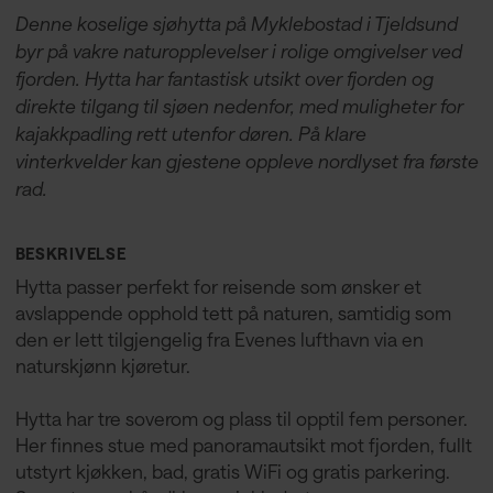
Denne koselige sjøhytta på Myklebostad i Tjeldsund
byr på vakre naturopplevelser i rolige omgivelser ved
fjorden. Hytta har fantastisk utsikt over fjorden og
direkte tilgang til sjøen nedenfor, med muligheter for
kajakkpadling rett utenfor døren. På klare
vinterkvelder kan gjestene oppleve nordlyset fra første
rad.
BESKRIVELSE
Hytta passer perfekt for reisende som ønsker et
avslappende opphold tett på naturen, samtidig som
den er lett tilgjengelig fra Evenes lufthavn via en
naturskjønn kjøretur.
Hytta har tre soverom og plass til opptil fem personer.
Her finnes stue med panoramautsikt mot fjorden, fullt
utstyrt kjøkken, bad, gratis WiFi og gratis parkering.