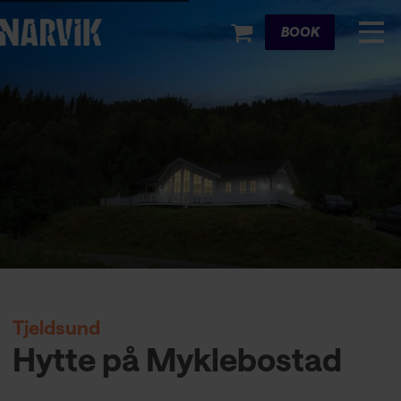
Cart
BOOK
Tjeldsund
Hytte på Myklebostad