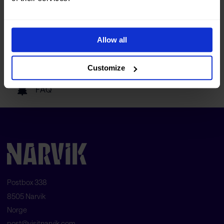
Reise hit
Allow all
Våre samarbeidspartnere
Customize
FAQ
Postbox 338
8505 Narvik
Norge
post@visitnarvik.com