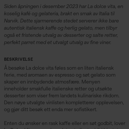
Siden åpningen i desember 2023 har La dolce vita, en
koselig kafé og gelateria, brakt en smak av Italia til
Narvik. Dette sjarmerende stedet serverer ikke bare
autentisk italiensk kaffe og herlig gelato, men tilbyr
også et fristende utvalg av desserter og salte retter,
perfekt parret med et utvalgt utvalg av fine viner.
BESKRIVELSE
Å besøke La dolce vita føles som en liten italiensk
ferie, med aromaen av espresso og søt gelato som
skaper en innbydende atmosfære. Menyen
inneholder smakfulle italienske retter og utsøkte
desserter som viser frem landets kulinariske rikdom.
Den nøye utvalgte vinlisten kompletterer opplevelsen,
og gjør ditt besøk ett enda mer sofistikert.
Enten du ønsker en rask kaffe eller en søt godbit, lover