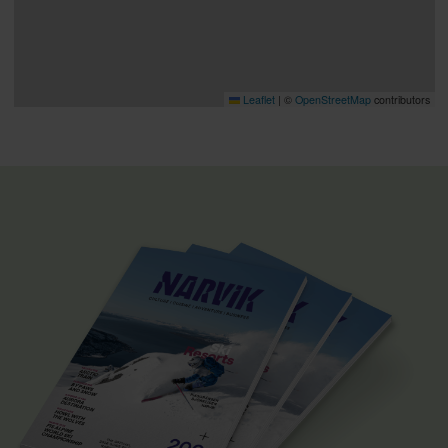
Leaflet
|
©
OpenStreetMap
contributors