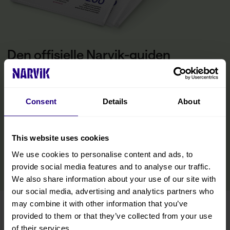
Den offisielle Narvik-guiden
Magasinet er din inspirasjon til det Narvikregionen har å by på fra
fjord til fjell og alt i mellom. Her finner du den praktiske
informasjonen du trenger for å få mest mulig ut av besøket ditt,
Consent
Details
About
inkludert tips om transport, overnatting og bespisning, samt
opplevelser og aktiviteter innenfor alle årstider. Vi har inkludert
tips fra lokalbefolkningen, slik at du også kan oppdage regionens
skjulte perler på Nordnorge-ferien.
This website uses cookies
We use cookies to personalise content and ads, to
LES MER
provide social media features and to analyse our traffic.
We also share information about your use of our site with
our social media, advertising and analytics partners who
may combine it with other information that you’ve
Turistinformasjon
provided to them or that they’ve collected from your use
of their services.