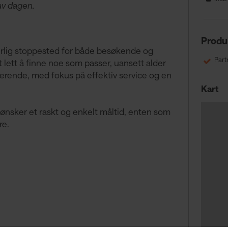
av dagen.
Produ
aturlig stoppested for både besøkende og
Part
t lett å finne noe som passer, uansett alder
derende, med fokus på effektiv service og en
Kart
ønsker et raskt og enkelt måltid, enten som
re.