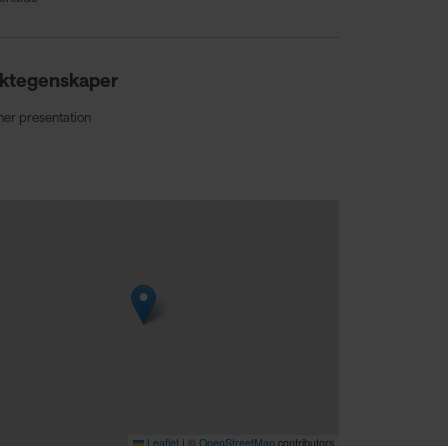
ktegenskaper
ner presentation
Leaflet
|
©
OpenStreetMap
contributors