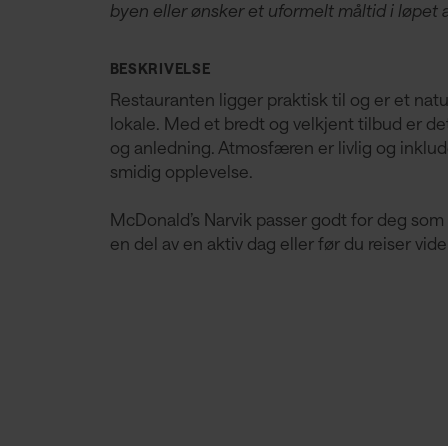
byen eller ønsker et uformelt måltid i løpet 
BESKRIVELSE
Restauranten ligger praktisk til og er et n
lokale. Med et bredt og velkjent tilbud er de
og anledning. Atmosfæren er livlig og inklu
smidig opplevelse.
McDonald’s Narvik passer godt for deg som 
en del av en aktiv dag eller før du reiser vide