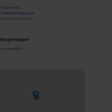
ik Klatreklubb
://narvikklatreklubb.no/
r@narvikklatreklubb.no
ktegenskaper
ner presentation