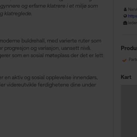
gynnere og erfarne klatrere i et miljø som
Narv
og klatreglede.
https
lede
 moderne buldrehall, med varierte ruter som
r progresjon og variasjon, uansett nivå.
Produ
gerer som en sosial møteplass der det er lett
Part
Kart
r en aktiv og sosial opplevelse innendørs,
ller videreutvikle ferdighetene dine under