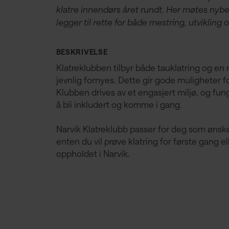
klatre innendørs året rundt. Her møtes nybe
legger til rette for både mestring, utvikling 
BESKRIVELSE
Klatreklubben tilbyr både tauklatring og en
jevnlig fornyes. Dette gir gode muligheter fo
Klubben drives av et engasjert miljø, og fun
å bli inkludert og komme i gang.
Narvik Klatreklubb passer for deg som ønske
enten du vil prøve klatring for første gang e
oppholdet i Narvik.