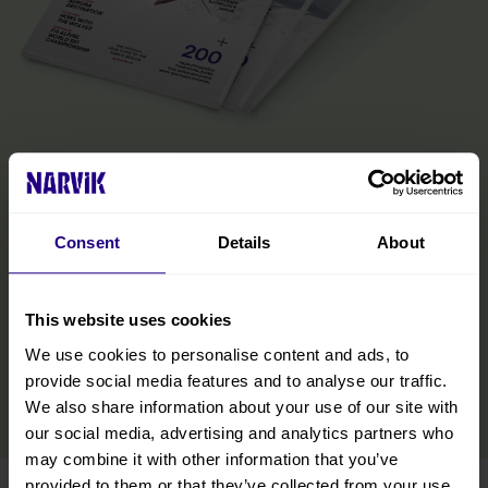
Den offisielle Narvik-guiden
Magasinet er din inspirasjon til det Narvikregionen har å by på fra
fjord til fjell og alt i mellom. Her finner du den praktiske
Consent
Details
About
informasjonen du trenger for å få mest mulig ut av besøket ditt,
inkludert tips om transport, overnatting og bespisning, samt
opplevelser og aktiviteter innenfor alle årstider. Vi har inkludert
tips fra lokalbefolkningen, slik at du også kan oppdage regionens
This website uses cookies
skjulte perler på Nordnorge-ferien.
We use cookies to personalise content and ads, to
provide social media features and to analyse our traffic.
LES MER
We also share information about your use of our site with
our social media, advertising and analytics partners who
may combine it with other information that you’ve
provided to them or that they’ve collected from your use