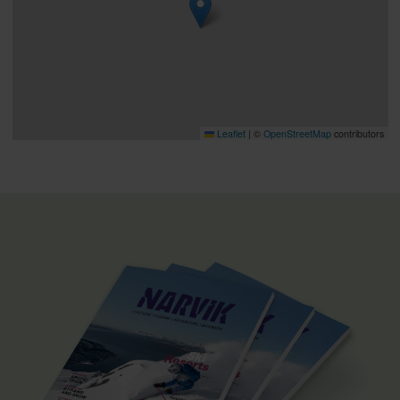
Leaflet
|
©
OpenStreetMap
contributors