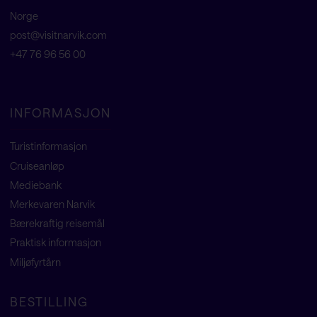
Norge
post@visitnarvik.com
+47 76 96 56 00
INFORMASJON
Turistinformasjon
Cruiseanløp
Mediebank
Merkevaren Narvik
Bærekraftig reisemål
Praktisk informasjon
Miljøfyrtårn
BESTILLING