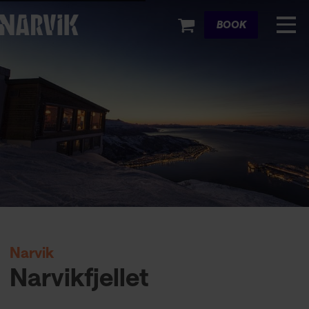
Cart
BOOK
Narvik
Narvikfjellet