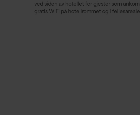
ved siden av hotellet for gjester som ankom
gratis WiFi på hotellrommet og i fellesareale