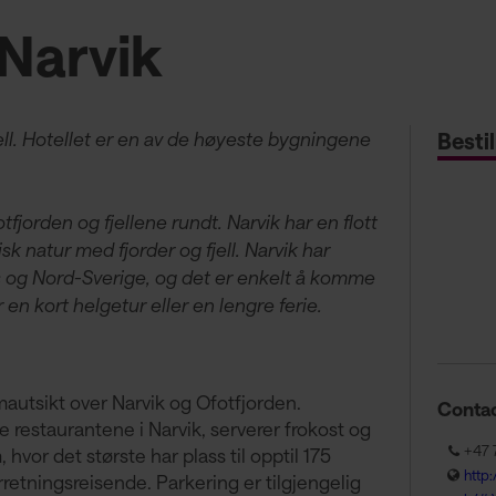
 Narvik
l. Hotellet er en av de høyeste bygningene
Bestil
otfjorden og fjellene rundt. Narvik har en flott
k natur med fjorder og fjell. Narvik har
 og Nord-Sverige, og det er enkelt å komme
r en kort helgetur eller en lengre ferie.
amautsikt over Narvik og Ofotfjorden.
Contac
 restaurantene i Narvik, serverer frokost og
+47 
or det største har plass til opptil 175
http
orretningsreisende. Parkering er tilgjengelig