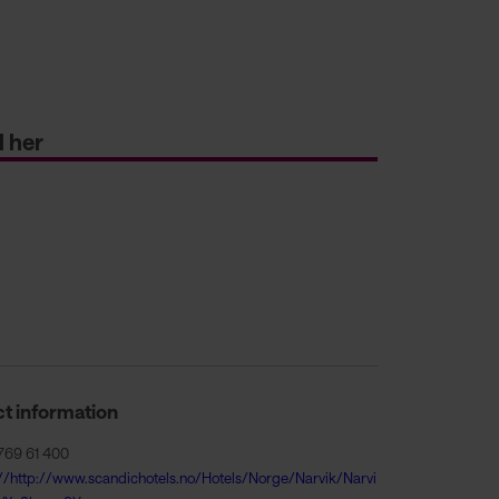
l her
t information
769 61 400
://http://www.scandichotels.no/Hotels/Norge/Narvik/Narvi