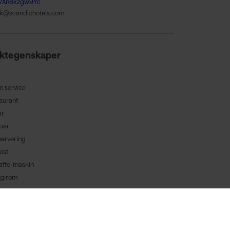
VXn8kzgw9Yc
ik@scandichotels.com
ktegenskaper
 service
aurant
ar
bar
ervering
ost
affe-maskin
rgirom
nmärkt Miljöcertifiering
aanlegg
seng tilgjengelig