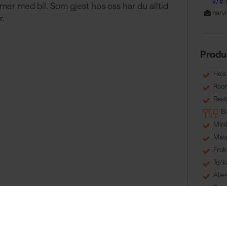
k/#.
mer med bil. Som gjest hos oss har du alltid
narv
r.
Produ
Heis
Room
Rest
B
Mini
Mats
Frok
Te/k
Alle
By
Svane
Klim
Baby