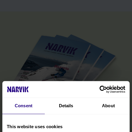
Consent
Details
About
Den offisielle Narvik-guiden
This website uses cookies