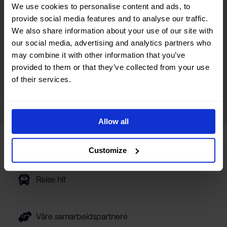
We use cookies to personalise content and ads, to
Magasinet er din inspirasjon til det Narvikregionen har å by på fra
fjord til fjell og alt i mellom. Her finner du den praktiske
provide social media features and to analyse our traffic.
informasjonen du trenger for å få mest mulig ut av besøket ditt,
We also share information about your use of our site with
inkludert tips om transport, overnatting og bespisning, samt
our social media, advertising and analytics partners who
opplevelser og aktiviteter innenfor alle årstider. Vi har inkludert
may combine it with other information that you’ve
tips fra lokalbefolkningen, slik at du også kan oppdage regionens
provided to them or that they’ve collected from your use
skjulte perler på Nordnorge-ferien.
of their services.
LES MER
Allow all
Turistinformasjon
Customize
Reise hit
Våre samarbeidspartnere