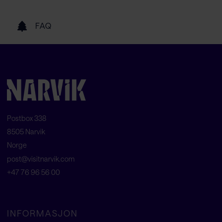
FAQ
Postbox 338
8505 Narvik
Norge
post@visitnarvik.com
+47 76 96 56 00
INFORMASJON