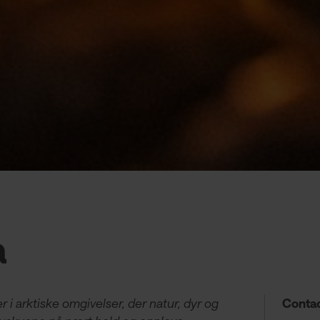
a
i arktiske omgivelser, der natur, dyr og
Contac