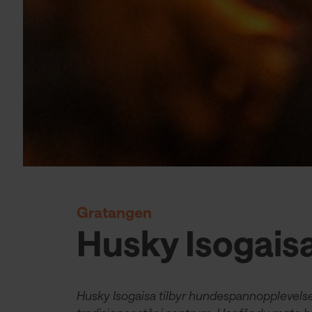
Gratangen
Husky Isogais
Husky Isogaisa tilbyr hundespannopplevelser 