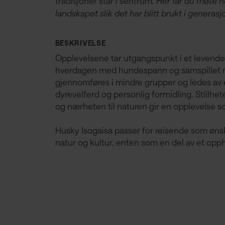
tradisjoner står i sentrum. Her får du møte
landskapet slik det har blitt brukt i generasj
BESKRIVELSE
Opplevelsene tar utgangspunkt i et levende 
hverdagen med hundespann og samspillet 
gjennomføres i mindre grupper og ledes av 
dyrevelferd og personlig formidling. Stillhe
og nærheten til naturen gir en opplevelse s
Husky Isogaisa passer for reisende som øns
natur og kultur, enten som en del av et opph