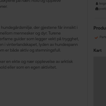
 huskyene på nært hold og oppleve
Isoga
oner.
post
hundegårdsmiljø, der gjestene får innsikt i
Produ
mellom mennesker og dyr. Turene
Part
erfarne guider som legger vekt på trygghet,
ten i vinterlandskapet, lyden av hundespann
om er både aktiv og stemningsfull.
Kart
ker en ekte og nær opplevelse av arktisk
old eller som en egen aktivitet.