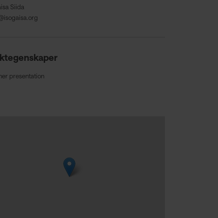
isa Siida
@isogaisa.org
ktegenskaper
ner presentation