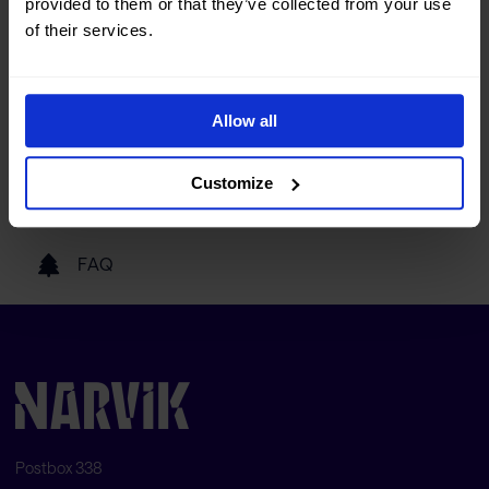
provided to them or that they’ve collected from your use
Turistinformasjon
of their services.
Reise hit
Allow all
Customize
Våre samarbeidspartnere
FAQ
Postbox 338