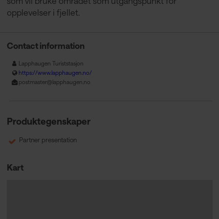
som vil bruke området som utgangspunkt for
opplevelser i fjellet.
Contact information
Lapphaugen Turiststasjon
https://www.lapphaugen.no/
postmaster@lapphaugen.no
Produktegenskaper
Partner presentation
Kart