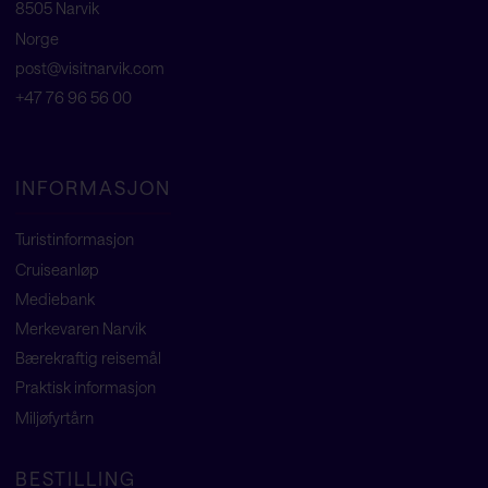
8505 Narvik
Norge
post@visitnarvik.com
+47 76 96 56 00
INFORMASJON
Turistinformasjon
Cruiseanløp
Mediebank
Merkevaren Narvik
Bærekraftig reisemål
Praktisk informasjon
Miljøfyrtårn
BESTILLING