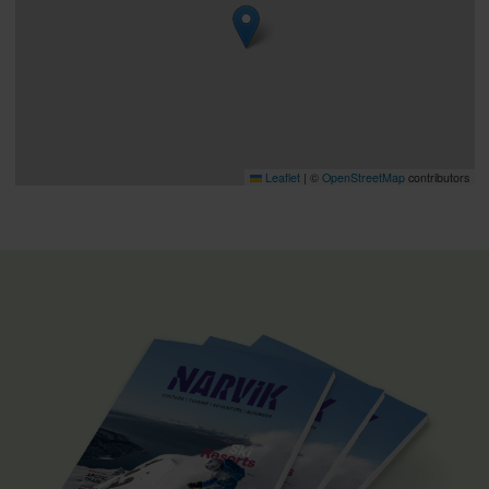
Leaflet
|
©
OpenStreetMap
contributors