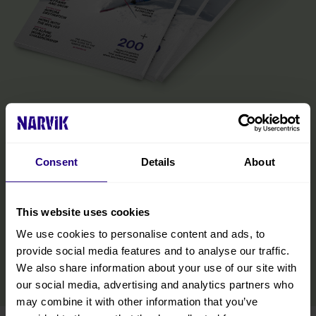
Den offisielle Narvik-guiden
Magasinet er din inspirasjon til det Narvikregionen har å by på fra
fjord til fjell og alt i mellom. Her finner du den praktiske
Consent
Details
About
informasjonen du trenger for å få mest mulig ut av besøket ditt,
inkludert tips om transport, overnatting og bespisning, samt
opplevelser og aktiviteter innenfor alle årstider. Vi har inkludert
This website uses cookies
tips fra lokalbefolkningen, slik at du også kan oppdage regionens
skjulte perler på Nordnorge-ferien.
We use cookies to personalise content and ads, to
provide social media features and to analyse our traffic.
LES MER
We also share information about your use of our site with
our social media, advertising and analytics partners who
may combine it with other information that you’ve