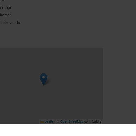
tember
timmer
t Krevende
Leaflet
|
©
OpenStreetMap
contributors