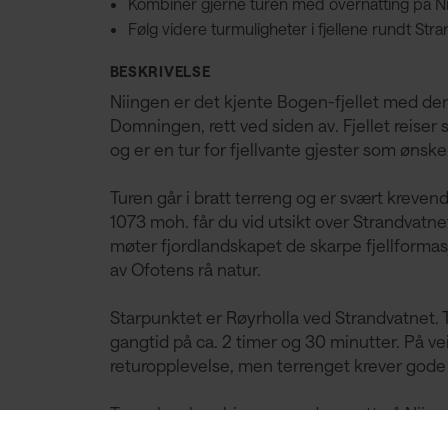
Kombiner gjerne turen med overnatting på Ni
Følg videre turmuligheter i fjellene rundt Str
BESKRIVELSE
Niingen er det kjente Bogen-fjellet med den
Domningen, rett ved siden av. Fjellet reiser
og er en tur for fjellvante gjester som ønsk
Turen går i bratt terreng og er svært kreven
1073 moh. får du vid utsikt over Strandvatne
møter fjordlandskapet de skarpe fjellformas
av Ofotens rå natur.
Starpunktet er Røyrholla ved Strandvatnet. T
gangtid på ca. 2 timer og 30 minutter. På ve
returopplevelse, men terrenget krever gode 
Turen kan kombineres med en natt på Niing
Strandvatnet har flere muligheter for videre 