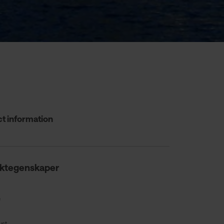
t information
ktegenskaper
e
st