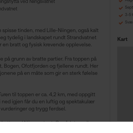
ingshytta ved Niingsvatnet
Sep
andvatnet
3-5 
Svær
 spisse tinden, med Lille-Niingen, også kalt
 seg tydelig i landskapet rundt Strandvatnet
Kart
er en bratt og fysisk krevende opplevelse.
de på grunn av bratte partier. Fra toppen på
t, Bogen, Ofotfjorden og fjellene rundt. Her
jonene på en måte som gir en sterk følelse
uren til toppen er ca. 4,2 km, med oppgitt
i ned igjen får du en luftig og spektakulær
vurderinger og trygg ferdsel.
shytta ved Niingsvatnet. Området rundt
turer, og kart, GPS-spor og detaljert