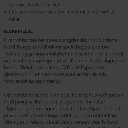
og privat vedfyrt badstue
Lær om ansvarlige og etiske møter med hval i arktisk
natur
BESKRIVELSE
Hver vinter trekker store mengder sild inn i fjordene i
Nord-Norge. Det tiltrekker spekkhoggere i store
flokker, og gir også mulighet for å se knølhval, finnhval
og enkelte ganger spermhval. Fra den avsidesliggende
basen i Reinfjord inviterer Offtrack Experience
gjestene inn i et nært møte med arktisk dyreliv,
fjordlandskap og vinterlys.
Oppholdet er sentrert rundt et koselig hus ved fjorden,
med privat seilbåt ved kaia og vedfyrt badstue
tilgjengelig etter dager ute på fjorden. Gjestene bor i
privat rom i overnattingsstedet, og noen netter kan
tilbringes om bord på seilbåten dersom vær, forhold