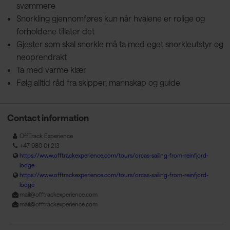
svømmere
Snorkling gjennomføres kun når hvalene er rolige og
forholdene tillater det
Gjester som skal snorkle må ta med eget snorkleutstyr og
neoprendrakt
Ta med varme klær
Følg alltid råd fra skipper, mannskap og guide
Contact information
OffTrack Experience
+47 980 01 213
https://www.offtrackexperience.com/tours/orcas-sailing-from-reinfjord-
lodge
https://www.offtrackexperience.com/tours/orcas-sailing-from-reinfjord-
lodge
mail@offtrackexperience.com
mail@offtrackexperience.com