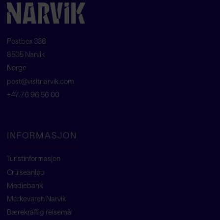
Postbox 338
8505 Narvik
Norge
post@visitnarvik.com
+47 76 96 56 00
INFORMASJON
Turistinformasjon
Cruiseanløp
Mediebank
Merkevaren Narvik
Bærekraftig reisemål