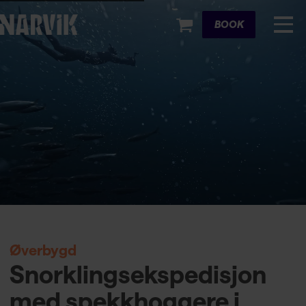
Cart
BOOK
Øverbygd
Snorklingsekspedisjon
med spekkhoggere i