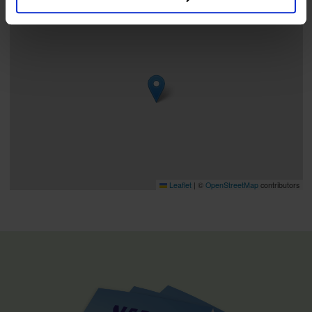
Leaflet
|
©
OpenStreetMap
contributors