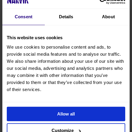
Engelsk
Fransk
Consent
Details
About
October
November
December
This website uses cookies
Norsk
We use cookies to personalise content and ads, to
Varme sko
provide social media features and to analyse our traffic.
Gruppetur
We also share information about your use of our site with
Forhåndsbooking
our social media, advertising and analytics partners who
8+ timmer
may combine it with other information that you’ve
Krevende
provided to them or that they’ve collected from your use
Online Booking
of their services.
På forespørsel
Arctic living
Outdoor activity
Allow all
Group Activity
Customize
Kart