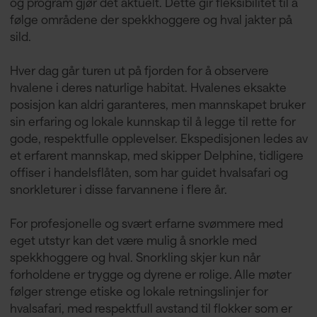
og program gjør det aktuelt. Dette gir fleksibilitet til å
følge områdene der spekkhoggere og hval jakter på
sild.
Hver dag går turen ut på fjorden for å observere
hvalene i deres naturlige habitat. Hvalenes eksakte
posisjon kan aldri garanteres, men mannskapet bruker
sin erfaring og lokale kunnskap til å legge til rette for
gode, respektfulle opplevelser. Ekspedisjonen ledes av
et erfarent mannskap, med skipper Delphine, tidligere
offiser i handelsflåten, som har guidet hvalsafari og
snorkleturer i disse farvannene i flere år.
For profesjonelle og svært erfarne svømmere med
eget utstyr kan det være mulig å snorkle med
spekkhoggere og hval. Snorkling skjer kun når
forholdene er trygge og dyrene er rolige. Alle møter
følger strenge etiske og lokale retningslinjer for
hvalsafari, med respektfull avstand til flokker som er